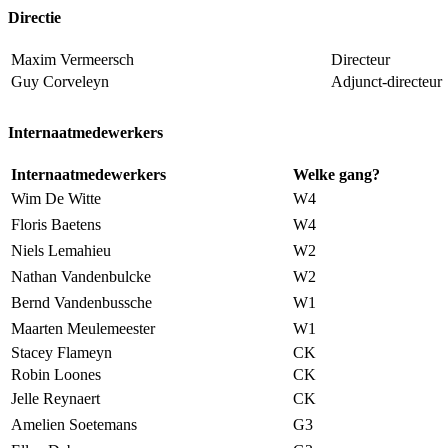
Directie
Maxim Vermeersch
Directeur
Guy Corveleyn
Adjunct-directeur
Internaatmedewerkers
Internaatmedewerkers
Welke gang?
Wim De Witte
W4
Floris Baetens
W4
Niels Lemahieu
W2
Nathan Vandenbulcke
W2
Bernd Vandenbussche
W1
Maarten Meulemeester
W1
Stacey Flameyn
CK
Robin Loones
CK
Jelle Reynaert
CK
Amelien Soetemans
G3