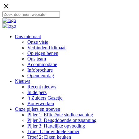
close
Ons internaat
Onze visie
Verbindend klimaat
Op eigen benen
Ons team
Accommodatie
Infobrochure
Opendeurdag
Nieuws
Recent nieuws
In de pers
‘t Zuiders Gazetje
Bouwwerken
Onze pijlers en troeven
Pijler 1: Efficiënte studiecoaching
Pijler 2: Deugddoende ontspanning
Pijler 3: Hartelijke opvoeding
Troef 1: Individuele kamer
Troef 2: Eigen keuken