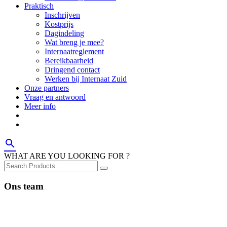
Praktisch
Inschrijven
Kostprijs
Dagindeling
Wat breng je mee?
Internaatreglement
Bereikbaarheid
Dringend contact
Werken bij Internaat Zuid
Onze partners
Vraag en antwoord
Meer info
search
WHAT ARE YOU LOOKING FOR ?
Ons team